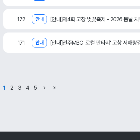
172
[안내]제4회 고창 벚꽃축제 - 2026 봄날 
안내
171
[안내]전주MBC '로컬 판타지' 고창 서해랑길 
안내
1
2
3
4
5