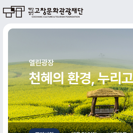
열린광장
천혜의 환경, 누리고