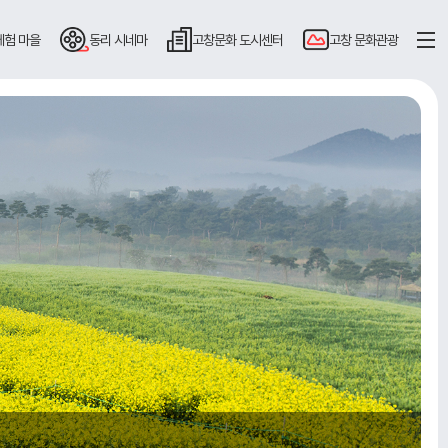
체험 마을
동리
시네마
고창문화
도시센터
고창
문화관광