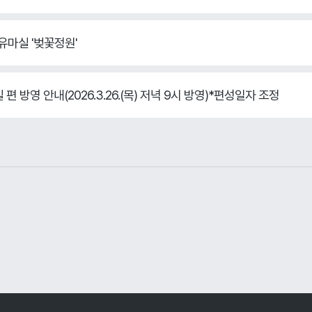
치유마실 '벚꽃정원'
편 방영 안내(2026.3.26.(목) 저녁 9시 방영)*편성일자 조정