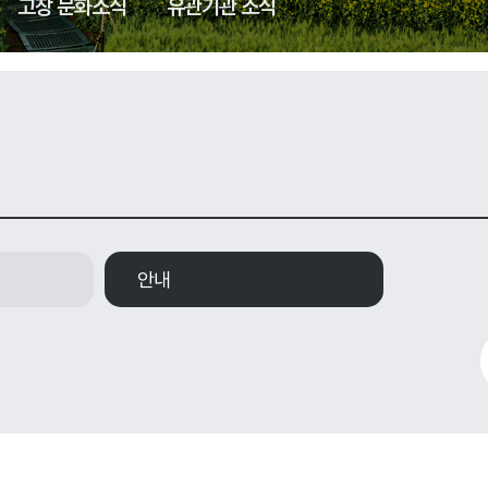
고창 문화소식
유관기관 소식
안내