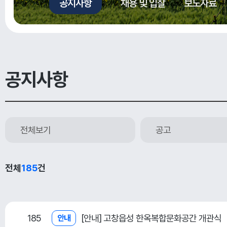
공지사항
채용 및 입찰
보도자료
공지사항
전체보기
공고
전체
185
건
185
[안내] 고창읍성 한옥복합문화공간 개관식
안내