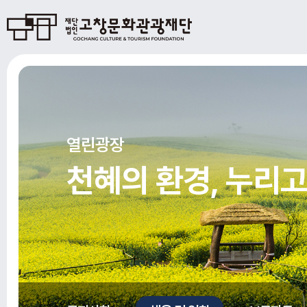
열린광장
천혜의 환경, 누리고