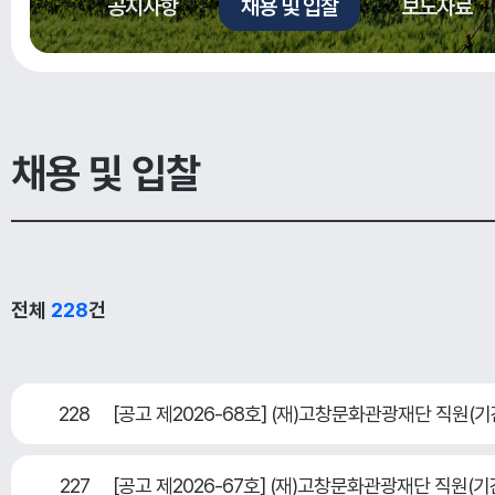
공지사항
채용 및 입찰
보도자료
채용 및 입찰
전체
228
건
228
[공고 제2026-68호] (재)고창문화관광재단 직원
227
[공고 제2026-67호] (재)고창문화관광재단 직원