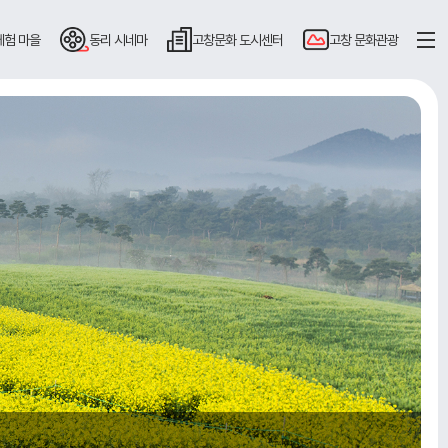
체험 마을
동리
시네마
고창문화
도시센터
고창
문화관광