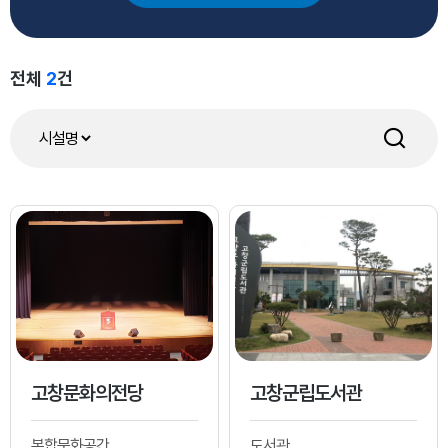
전체
2
건
고창문화의전당
고창군립도서관
복합문화공간
도서관