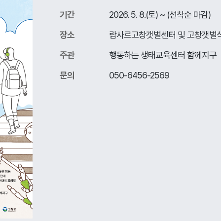
기간
2026. 5. 8.(토) ~ (선착순 마감)
장소
람사르고창갯벌센터 및 고창갯벌
주관
행동하는 생태교육센터 함께지구
문의
050-6456-2569