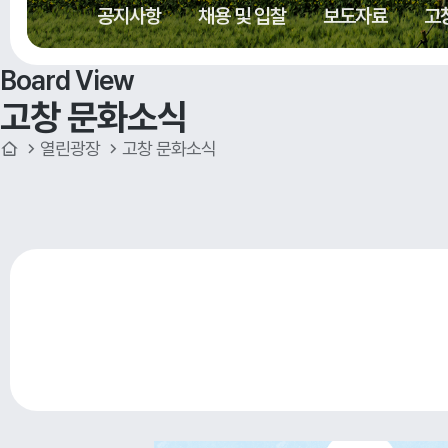
공지사항
채용 및 입찰
보도자료
고
Board View
고창 문화소식
열린광장
고창 문화소식