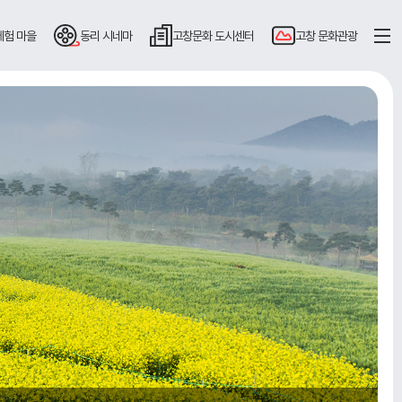
체험 마을
동리
시네마
고창문화
도시센터
고창
문화관광