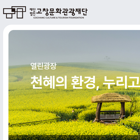
열린광장
천혜의 환경, 누리고