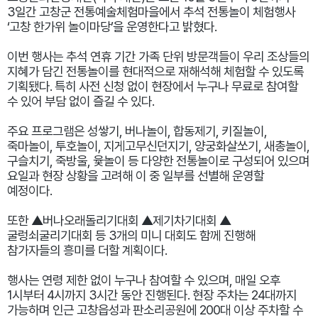
3일간 고창군 전통예술체험마을에서 추석 전통놀이 체험행사
‘고창 한가위 놀이마당’을 운영한다고 밝혔다.
이번 행사는 추석 연휴 기간 가족 단위 방문객들이 우리 조상들의
지혜가 담긴 전통놀이를 현대적으로 재해석해 체험할 수 있도록
기획됐다. 특히 사전 신청 없이 현장에서 누구나 무료로 참여할
수 있어 부담 없이 즐길 수 있다.
주요 프로그램은 성쌓기, 버나놀이, 합동제기, 키질놀이,
죽마놀이, 투호놀이, 지게고무신던지기, 양궁화살쏘기, 새총놀이,
구슬치기, 죽방울, 윷놀이 등 다양한 전통놀이로 구성되어 있으며
요일과 현장 상황을 고려해 이 중 일부를 선별해 운영할
예정이다.
또한 ▲버나오래돌리기대회 ▲제기차기대회 ▲
굴렁쇠굴리기대회 등 3개의 미니 대회도 함께 진행해
참가자들의 흥미를 더할 계획이다.
행사는 연령 제한 없이 누구나 참여할 수 있으며, 매일 오후
1시부터 4시까지 3시간 동안 진행된다. 현장 주차는 24대까지
가능하며 인근 고창읍성과 판소리공원에 200대 이상 주차할 수