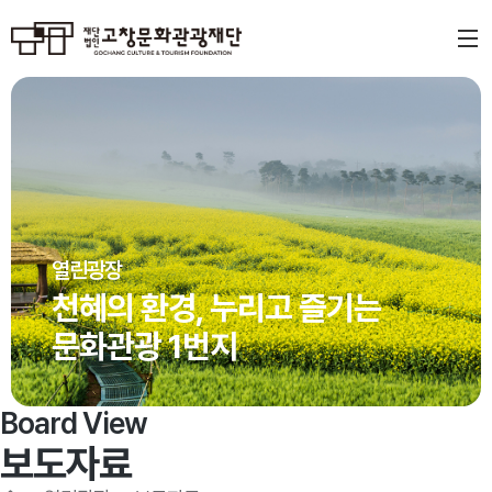
열린광장
천혜의 환경, 누리고 즐기는
문화관광 1번지
Board View
보도자료