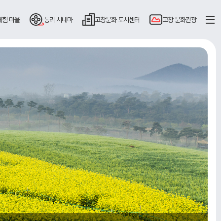
체험 마을
동리
시네마
고창문화
도시센터
고창
문화관광