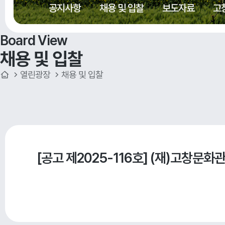
공지사항
채용 및 입찰
보도자료
고
Board View
채용 및 입찰
열린광장
채용 및 입찰
[공고 제2025-116호] (재)고창