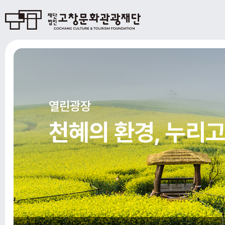
열린광장
천혜의 환경, 누리고