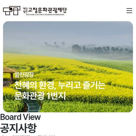
열린광장
천혜의 환경, 누리고 즐기는
문화관광 1번지
Board View
공지사항