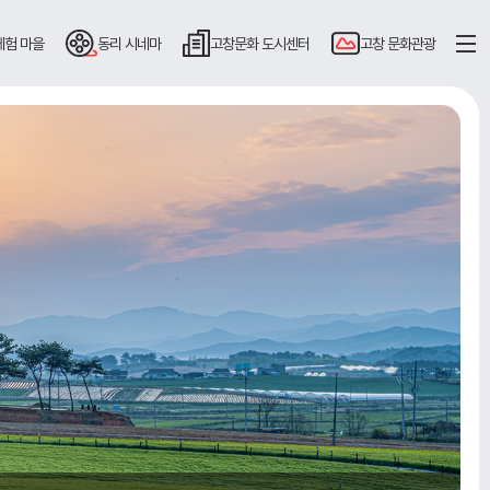
체험 마을
동리
시네마
고창문화
도시센터
고창
문화관광