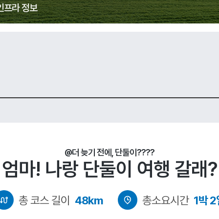
인프라 정보
@더 늦기 전에, 단둘이????
엄마! 나랑 단둘이 여행 갈래?
총 코스 길이
48km
총소요시간
1박 2