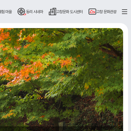
체험 마을
동리
시네마
고창문화
도시센터
고창
문화관광