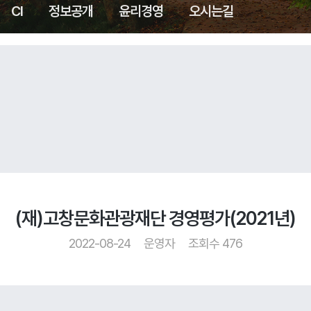
CI
정보공개
윤리경영
오시는길
(재)고창문화관광재단 경영평가(2021년)
2022-08-24
운영자
조회수 476