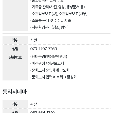
· 물품관리(자산취득 등)
· 기록물 관리(사진, 영상, 생성문서 등)
· 주간업무보고(군), 주간업무보고(내부)
· 소모품 구매 및 수수료 지출
· 사무환경관리(청소, 방역)
사원
070-7707-7260
· 센터운영(행정운영경비)
· 예산편성 / 정산보고서
· 문화도시 운영체계 고도화
· 문화도시 협력 네트워크 활성화
동리시네마
관장
063-564-1340