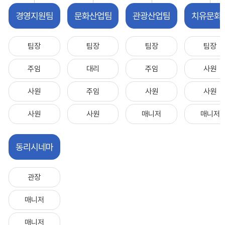
경영지원팀
문화산업팀
관광산업팀
치유문화
팀장
팀장
팀장
팀장
주임
대리
주임
사원
사원
주임
사원
사원
사원
사원
매니저
매니저
동리시네마
관장
매니저
매니저