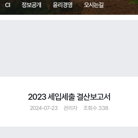
CI
정보공개
윤리경영
오시는길
2023 세입세출 결산보고서
2024-07-23
관리자
조회수 338