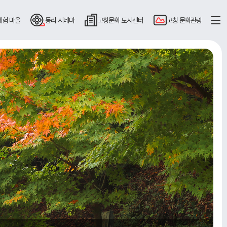
체험 마을
동리
시네마
고창문화
도시센터
고창
문화관광