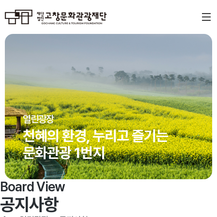
열린광장
천혜의 환경, 누리고 즐기는
문화관광 1번지
Board View
공지사항