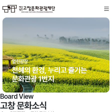
열린광장
천혜의 환경, 누리고 즐기는
문화관광 1번지
Board View
고창 문화소식