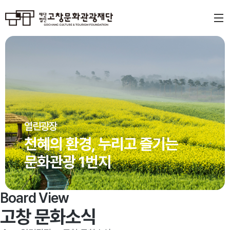
열린광장
천혜의 환경, 누리고 즐기는
문화관광 1번지
Board View
고창 문화소식