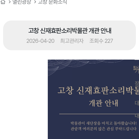
열린광장
고창 문화소식
고창 신재효판소리박물관 개관 안내
2026-04-20
최고관리자
조회수 227