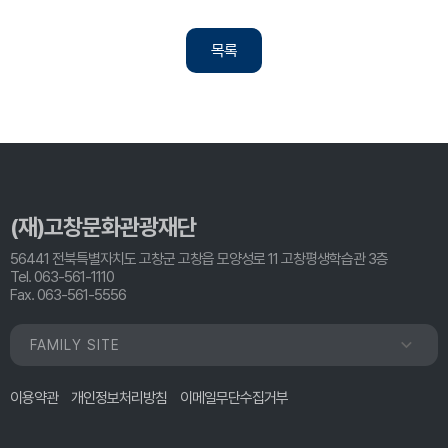
목록
(재)고창문화관광재단
56441 전북특별자치도 고창군 고창읍 모양성로 11 고창평생학습관 3층
Tel. 063-561-1110
Fax. 063-561-5556
FAMILY SITE
이용약관
개인정보처리방침
이메일무단수집거부