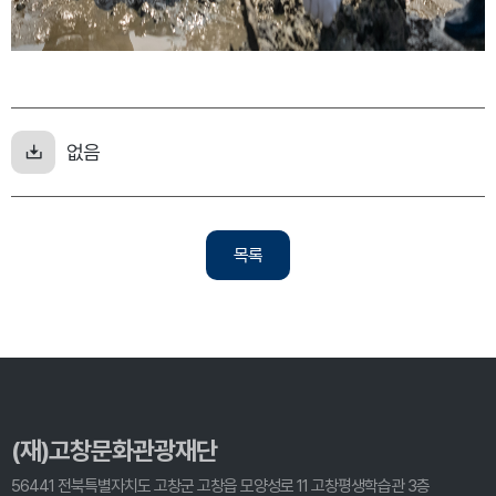
없음
목록
(재)고창문화관광재단
56441 전북특별자치도 고창군 고창읍 모양성로 11 고창평생학습관 3층