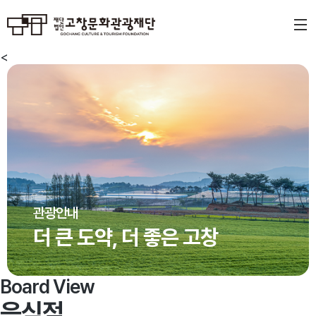
<
관광안내
더 큰 도약, 더 좋은 고창
Board View
음식점