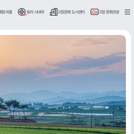
체험 마을
동리
시네마
고창문화
도시센터
고창
문화관광