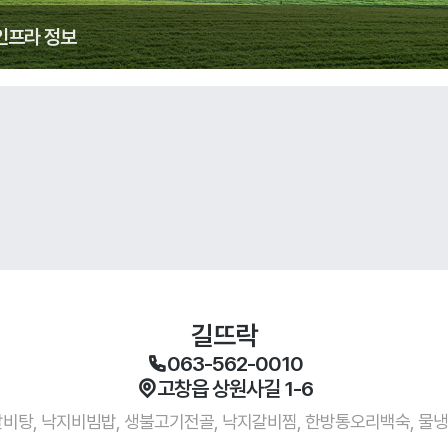
인프라 정보
길뜨락
063-562-0010
고창읍 상원사길 1-6
비탕, 낙지비빔밥, 생불고기전골, 낙지갈비찜, 한방통오리백숙, 물