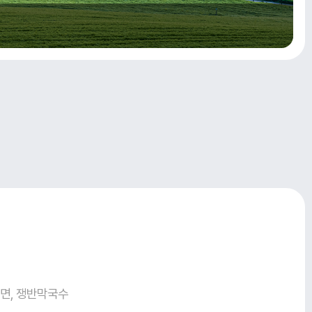
냉면, 쟁반막국수