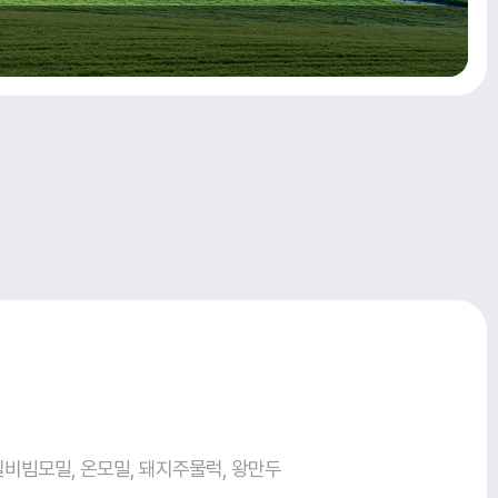
일비빔모밀, 온모밀, 돼지주물럭, 왕만두