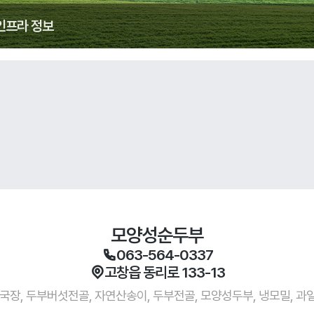
인프라 정보
모양성순두부
063-564-0337
고창읍 동리로 133-13
국장, 두부버섯전골, 자연산송이, 두부전골, 모양성두부, 냉모밀, 과