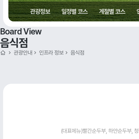
관광정보
일정별 코스
계절별 코스
Board View
음식점
관광안내
인프라 정보
음식점
(대표메뉴)빨간순두부, 하얀순두부, 청