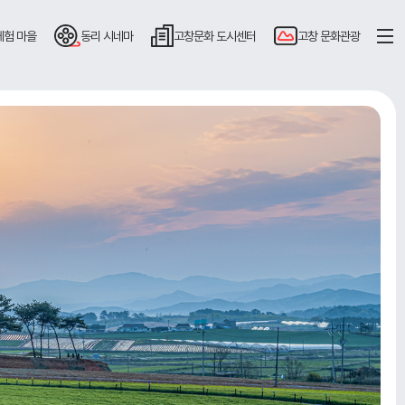
체험 마을
동리
시네마
고창문화
도시센터
고창
문화관광