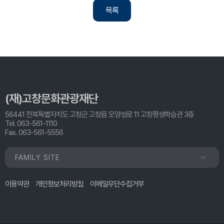
목록
(재)고창문화관광재단
56441 전북특별자치도 고창군 고창읍 모양성로 11 고창평생학습관 3층
Tel. 063-561-1110
Fax. 063-561-5556
FAMILY SITE
이용약관
개인정보처리방침
이메일무단수집거부