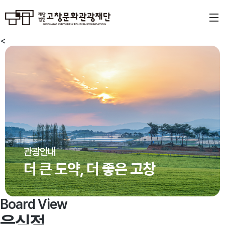
<
관광안내
더 큰 도약, 더 좋은 고창
Board View
음식점