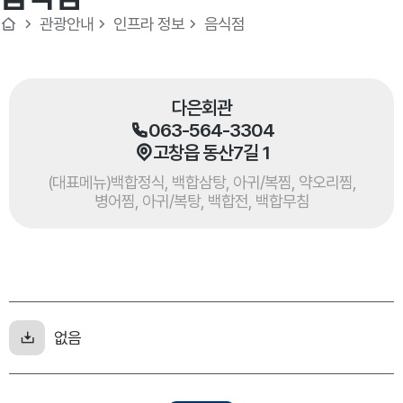
관광안내
인프라 정보
음식점
다은회관
063-564-3304
고창읍 동산7길 1
(대표메뉴)백합정식, 백합삼탕, 아귀/복찜, 약오리찜,
병어찜, 아귀/복탕, 백합전, 백합무침
없음