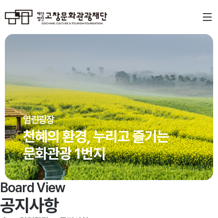
열린광장
천혜의 환경, 누리고 즐기는
문화관광 1번지
Board View
공지사항