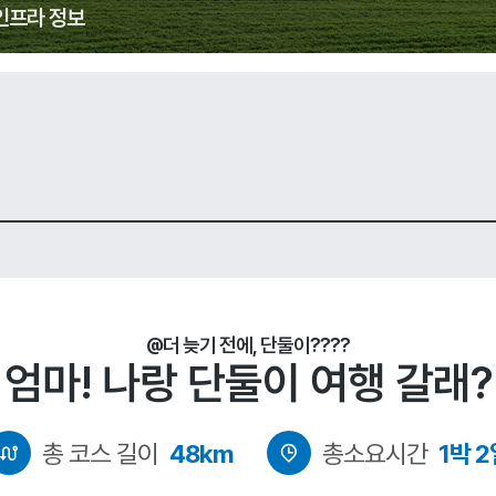
인프라 정보
@더 늦기 전에, 단둘이????
엄마! 나랑 단둘이 여행 갈래?
총 코스 길이
48km
총소요시간
1박 2