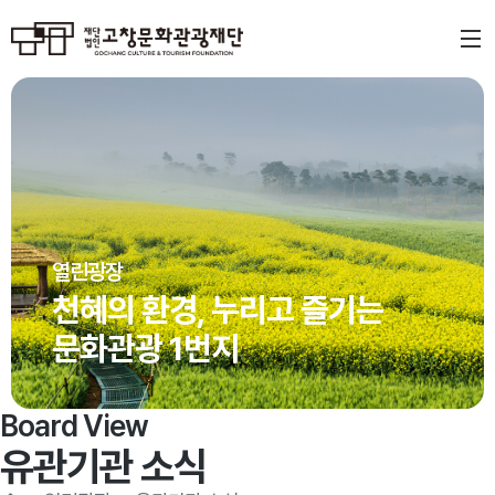
열린광장
천혜의 환경, 누리고 즐기는
문화관광 1번지
Board View
유관기관 소식