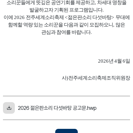
소리꾼들에게 뜻깊은 공연
기회를 제공하고
,
차세대 명창을
발굴하고자 기획된 프로그램입니다
.
이에
2026
전주세계소리축제
<
젊은판소리 다섯바탕
>
무대에
함께할 역량 있는 소리
꾼을 다음과 같이 모집하오니
,
많은
관심과 참여를 바랍니다
.
2026
년
4
월
6
일
사
)
전주세계소리축제조직위원장
2026 젊은판소리 다섯바탕 공고문.hwp