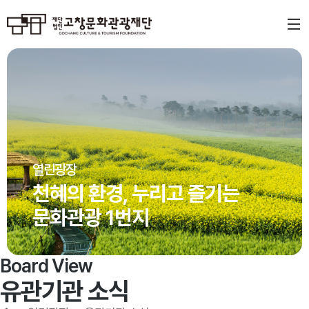
열린광장
천혜의 환경, 누리고 즐기는
문화관광 1번지
Board View
유관기관 소식