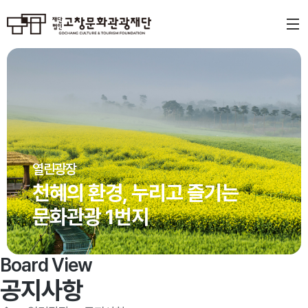
열린광장
천혜의 환경, 누리고 즐기는
문화관광 1번지
Board View
공지사항