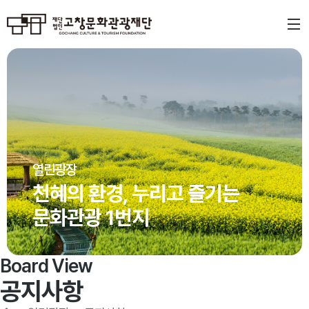
열린광장
천혜의 환경, 누리고 즐기는
문화관광 1번지
Board View
공지사항