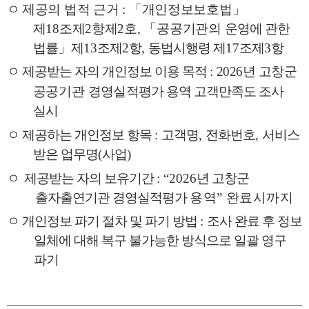
ㅇ
제공의 법적 근거
:
「
개인정보보호법
」
제
18
조제
2
항제
2
호
,
「
공공기관의
운영에 관한
법률
」
제
13
조제
2
항
,
동법시행령 제
17
조제
3
항
ㅇ 제공받는 자의 개인정보 이용 목적
:
2026
년 고창군
공공기관
경영실적
평가 용역 고객만족도 조사
실시
ㅇ 제공하는 개인정보 항목
:
고객명
,
전화번호
,
서비스
받은 업무명
(
사업
)
ㅇ
제공받는 자의 보유기간
: “2026
년 고창군
출자출연기관 경영실적평가
용역
”
완료시까지
ㅇ 개인정보 파기 절차 및 파기 방법
:
조사 완료 후 정보
일체에 대해 복구 불가능한 방식으로 일괄 영구
파기